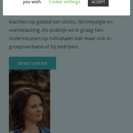
you wish.
Cookie settings
ACCEPT
aan aanraken, loslaten en ontspanning. Bliss
Apeldoorn is ontstaan door en voor mensen met
klachten op gebied van stress, fibromyalgie en
overbelasting. Als praktijk wil ik graag hen
ondersteunen op individueel vlak maar ook in
groepsverband of bij bedrijven.
Direct contact