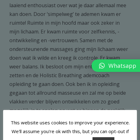
laaiend enthousiast over wat je daar allemaal mee
kan doen. Door ‘simpelweg’ te ademen kwam er
ruimte! Ruimte in mijn hoofd maar ook zeker in
mijn lichaam. Er kwam ruimte voor zelfkennis, -
ontwikkeling en -vertrouwen. Samen met de
ondersteunende massages ging mijn lichaam weer
doen wat ik wilde en kreeg ik controle. Er kwam
Whatsapp
weer balans. Ik besloot om mijn enthousiasme in te
zetten en de Holistic Breathing ademcoach
opleiding te gaan doen. Ook ben ik in opleiding
gegaan tot allround masseuse en zal me op beide
vlakken verder blijven ontwikkelen om zo goed
mogelijk in te spelen op wat er binnen de praktijk
gevraagd wordt. Ademcoaching zet ik ook in voor
This website uses cookies to improve your experience.
fysieke klachten waarbij soms eerst een start wordt
We'll assume you're ok with this, but you can opt-out if
gemaakt met massages. Zo went het lichaam alvast